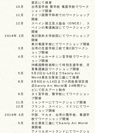
貨店にて個展
10月
台湾盲学校 聾学校 養護学校でワーク
ショップ開催
11月
ドイツ国際平和村でのワークショップ
開催
12月
スペイン国立盲人協会《ONCE》、
ス
ペインの養護施設にてワークショップ
開催
2018年 2月
旭川医科大学病院にてワークショップ
開催
東川養護学校にてワークショップ開催
3月
台湾の支援学校三校で第2回ワークシ
ョップ開催
4月
ベトナムホーチミン盲学校でワークシ
ョップ開催
沖縄国際映画祭にて特別支援学校、
児
童養護施設ワークショップ開催
5月
5月2日から8日までSatoly Art
World展
名古屋栄三越にて個展
8月
8月8日から14日まで
小田急新宿百貨
店Satoly Art World展
24時間テレ
ビにて巨大アート制作
9月
タイ盲学校、聾学校にてワークショッ
プ開催
11月
ミャンマーにてワークショップ開催
12月
フランス、スペイン、ドイツにてワー
クショップ開催
2019年 4月
中国、マカオ、台湾の聾学校、養護学
校で
ワークショップ開催
5月
名古屋栄三越にてSatoly Art World
展開催
アメリカポートランドにてワークショ