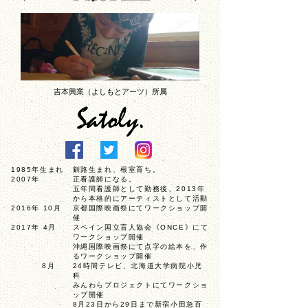
吉本興業（よしもとアーツ）所属
1985年生まれ
釧路生まれ、根室育ち。
2007年
正看護師になる。
五年間看護師として勤務後、
2013年
から本格的にアーティストとして活動
2016年 10月
京都国際映画祭にてワークショップ開
催
2017年 4月
スペイン国立盲人協会《ONCE》にて
ワークショップ開催
沖縄国際映画祭にて点字の絵本を、
作
るワークショップ開催
8月
24時間テレビ、北海道大学病院小児
科
みんわらプロジェクトにてワークショ
ップ開催
8月23日から29日まで新宿小田急百